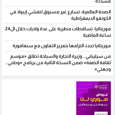
مشددة
الصحة العالمية: تسارع غير مسبوق لتفشي إيبولا في
الكونغو الديمقراطية
موريتانيا: تساقطات مطرية على عدة ولايات خلال ال24
ساعة الماضية
موريتانيا تجدد التزامها بتعزيز التعاون مع سنغافورة
من سيليبابي.. وزيرة التجارة والسياحة تطلق «موسم
ثقافة الضفة» ضمن النسخة الثانية من برنامج «وطني..
وجهتي»