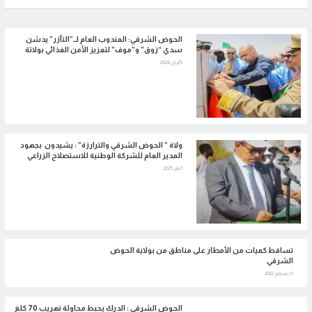
الحوض الشرقي: المندوب العام لــ”التآزر” يدشن
سدي “زوق” و”موف” لتعزيز الأمن الغذائي بولاتة
5 أبريل 2026
ولاة ” الحوض الشرقي والترارزة” : يشيدون بجهود
المدير العام للشركة الوطنية للاستصلاح الزراعي
1 يناير 2025
تساقط كميات من الأمطار على مناطق من بولاية الحوض
الشرقي
5 ديسمبر 2022
الحوض الشرقي : الدرك يحبط محاولة تهريب 70 كلغ