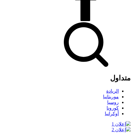
متداول
الريادة
موريتانيا
روسيا
كورونا
أوكرانيا