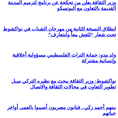
وزير الثقافة يعلن من تجكجة عن برنامج لترميم المدينة
القديمة بالتعاون مع اليونسكو
انطلاق النسخة الثانية من مهرجان الشباب في نواكشوط
تحت شعار “لنَعِش معاً ولنتعارف”
ولد مدو: حماية التراث الفلسطيني مسؤولية أخلاقية
وإنسانية مشتركة
نواكشوط: وزير الثقافة يبحث مع نظيره التركي سبل
تطوير التعاون في مجالات الثقافة والاتصال
بينهم أحمد زكي.. فنانون مصريون أصيبوا بالعمى أواخر
حياتهم