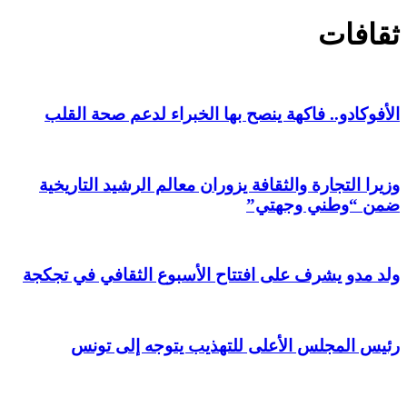
ثقافات
الأفوكادو.. فاكهة ينصح بها الخبراء لدعم صحة القلب
وزيرا التجارة والثقافة يزوران معالم الرشيد التاريخية
ضمن “وطني وجهتي”
ولد مدو يشرف على افتتاح الأسبوع الثقافي في تجكجة
رئيس المجلس الأعلى للتهذيب يتوجه إلى تونس