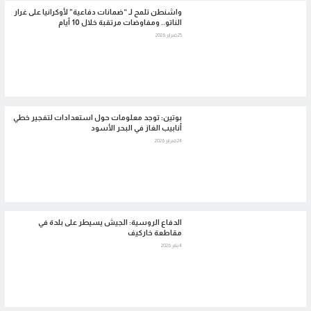
واشنطن تلمح لـ “ضمانات دفاعية” لأوكرانيا على غرار
الناتو.. ومفاوضات مرتقبة خلال 10 أيام
25 فبراير 2026
بوتين: توجد معلومات حول استعدادات لتفجير خطي
أنابيب الغاز في البحر الأسود
24 فبراير 2026
الدفاع الروسية: الجيش يسيطر على بلدة في
مقاطعة خاركيف
4 يناير 2026