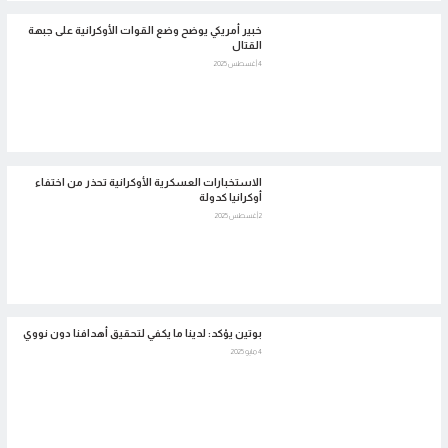
خبير أمريكي يوضح وضع القوات الأوكرانية على جبهة
القتال
4 أغسطس 2025
الاستخبارات العسكرية الأوكرانية تحذر من اختفاء
أوكرانيا كدولة
2 أغسطس 2025
بوتين يؤكد: لدينا ما يكفي لتحقيق أهدافنا دون نووي
4 مايو 2025