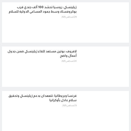
زيلينسكي: روسيا تحشد 100 ألف جندي قرب
بوكروفسك وسط جمود المساعي الدولية للسلام
29 أغسطس 2025
لافروف: بوتين مستعد للقاء زيلينسكي ضمن جدول
أعمال واضح
24 أغسطس 2025
فرنسا وبريطانيا: تتعهدان بدعم زيلينسكي وتحقيق
سلام عادل بأوكرانيا
9 أغسطس 2025