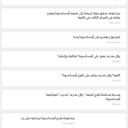
برشلونة: يحقق فوزا عريضا على ضيفه أوساسونا ويعزز
مكانه في المركز الثالث في الليغا
13 مارس 2022
ليفربول يقسو على أوساسونا وديا
9 أغسطس 2021
ريال مدريد يفوز علي أوساسونا”بثنائية برازيلية”
1 مايو 2021
الليغا”ريال مدريد يتعثر على ثلوج أوساسونا”
9 يناير 2021
وسط تساقط ثلوج كثيفة ” ريال مدريد”يتدرب” لمواجهة
أوساسونا
8 يناير 2021
برشلونة يكرم أوساسونا برباعية دون رد
29 نوفمبر 2020