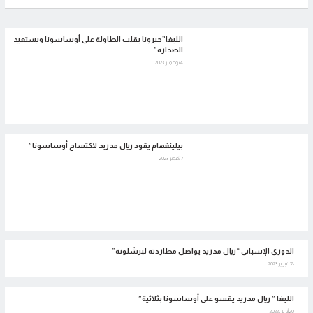
الليغا”جيرونا يقلب الطاولة على أوساسونا ويستعيد
الصدارة”
4 نوفمبر 2023
بيلينغهام يقود ريال مدريد لاكتساح أوساسونا”
7 أكتوبر 2023
الدوري الإسباني “ريال مدريد يواصل مطاردته لبرشلونة”
18 فبراير 2023
الليغا ” ريال مدريد يقسو على أوساسونا بثلاثية”
20 أبريل 2022