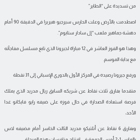
من تسديدة على “الطاير”
اصطدمت بالأرض وعلت الحارس سيرجيو هيريرا في الدقيقة 90 أمام
دهشة جماهير ملعب “إل سادار ستايوم”.
وهذا هو الفوز العاشر في 12 مباراة لجيرونا الذي تابع مسلسل مفاجآته
مع بداية الموسم.
ورفع جيرونا رصيده في المركز الأول بالدوري الإسباني إلى 31 نقطة
متقدما بفارق ثلاث نقاط عن شريكه السابق ريال مدريد الذي يملك
فرصة استعادة الصدارة في حال فوزه على ضيفه رايو فايكانو غدا
الأحد،
وبفارق 6 نقاط عن أتلتيكو مدريد الثالث الخاسر أمام مضيفه لاس
بالماس 1-2 أمس الجمعة في افتتاح منافسات هذه المرحلة.