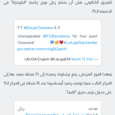
للفريق الكتالوني، قبل أن يختتم ريكي بويج رباعية “البلوغرانا” في
الدقيقة الـ75.
FT
#BarçaOsasuna
4-0
Unstoppable
@FCBarcelona
hit four past
Osasuna!
#LaLigaSantander
pic.twitter.com/rrHgBi2qmH
March 13, 2022
— LALIGA English (@LaLigaEN)
وبهذا الفوز العريض، رفع برشلونة رصيده إلى 51 نقطة صعد بها إلى
المركز الثالث، فيما توقف رصيد أوساسونا عند 35 نقطة في المركز الـ11
على جدول ترتيب فرق “الليغا”.
هدف ريكي
الرابع!
#برشلونة_اوساسونا
#BarcaOsasuna