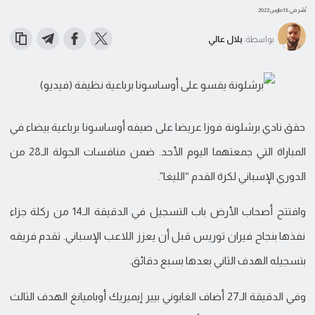
نُشر في: 13 مارس 2022
بواسطة:
بلال عالي
حقق نادي برشلونة فوزا عريضا على ضيفه أوساسونا برباعية بيضاء في
المباراة التي جمعتهما اليوم الأحد. ضمن منافسات الجولة الـ28 من
الدوري الإسباني لكرة القدم “الليغا”.
وافتتح أصحاب الأرض باب التسجيل في الدقيقة الـ14 من ركلة جزاء
نفذها بنجاح فيران توريس قبل أن يعزز اللاعب الإسباني. تقدم فريقه
بتسجيله الهدف الثاني بعدها بسبع دقائق.
وفي الدقيقة الـ27 أضاف الغابوني بيير إيميريك أوباميانغ الهدف الثالث