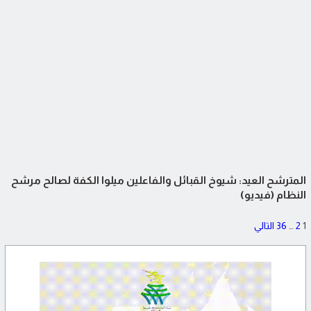
المترشح العيد: شيوخ القبائل والفاعلين ميلوا الكفة لصالح مرشح
النظام (فيديو)
تعدد
1
2
…
36
التالي
صفحات
المقالات