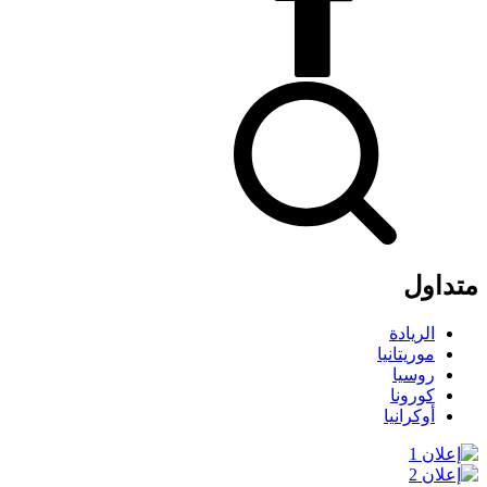
متداول
الريادة
موريتانيا
روسيا
كورونا
أوكرانيا