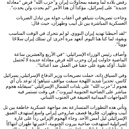
رفض بلاده لما وصفه بمحاولات إيران و”حزب الله” فرض “معادلة
جديدة” على إسرائيل، مؤكداً أن هذا الأمر “لم يحدث ولن يحدث”.
وجاءت تصريحات نتنياهو في أعقاب جولة من تبادل الضربات
العسكرية المباشرة بين تل أبيب وطهران، حيث قال:
“لقد أحبطنا تهديد إيران النووي. لو لم نتحرك في الوقت المناسب
وبقوة، لما كنا هنا اليوم. أتعهد مرة أخرى: لن تمتلك إيران سلاحًا
نوويا”.
وأضاف رئيس الوزراء الإسرائيلي: “في الأربع والعشرين ساعة
الماضية حاولت إيران وحزب الله فرض معادلة جديدة لا تُحتمل
علينا.. أؤكد بقوة على حقنا في العمل ضد أعدائنا”.
وفي السياق ذاته، حملت تصريحات وزير الدفاع الإسرائيلي، يسرائيل
كاتس، تحذيراً شديد اللهجة سبقت مواقف نتنياهو؛ إذ توعد بأن أي
هجوم لـ”حزب الله” على بلدات الشمال الإسرائيلي “سيقابله هجوم
مباشر على الضاحية الجنوبية لبيروت”، في وقت تستمر فيه
المواجهات الميدانية العنيفة في الجنوب اللبناني.
وتأتي هذه التطورات المتسارعة بعد مواجهة عسكرية خاطفة بين تل
أبيب وطهران، فجّرها قصف صاروخي إيراني واسع استهدف العمق
الإسرائيلي ليل أمس الأحد. وجاء الهجوم الإيراني رداً على غارة
إسرائيلية استهدفت ضاحية بيروت الجنوبية، اعتبرتها طهران انتهاكاً