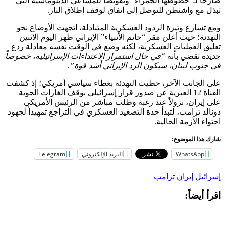
صارخاً لـ”خطوطها الحمراء” وتقويضاً للمساعي الدبلوماسية التي
تبذل مع واشنطن للتوصل إلى اتفاق لوقف إطلاق النار.
ومع تسارع وتيرة الردود العسكرية المتبادلة، اتجهت الأوضاع نحو
التهدئة؛ حيث أعلن مقر “خاتم الأنبياء” الإيراني ظهر اليوم الاثنين
تعليق العمليات العسكرية، لكنه وضع في الوقت نفسه معادلة ردع
جديدة تقضي بأنه
“في حال استمرار الاعتداءات الإسرائيلية، خصوصاً
في جنوب لبنان، سيكون الرد الإيراني أشد قوة”
.
على الجانب الآخر، حظيت التهدئة بغطاء سياسي أمريكي؛ إذ كشفت
القناة 12 العبرية عن صدور قرار إسرائيلي بوقف الغارات الجوية
على إيران، نزولاً عند رغبة وطلب مباشر من الرئيس الأمريكي
دونالد ترامب، لتبدأ حدة التصعيد العسكري في التراجع تمهيداً لجهود
احتواء الأزمة الحالية.
شارك هذا الموضوع:
WhatsApp
البريد الإلكتروني
Telegram
إسرائيل
إيران
ترامب
اقرأ أيضاً: