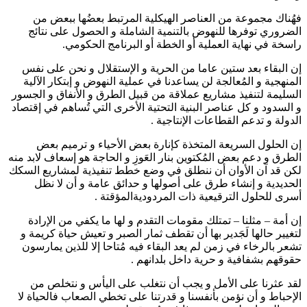
فهُناك مجموعة من العناصر الهيكلية المرتبط بعضُها ببعض من
الضروري توفرها للنهوض بالتنمية الشاملة و الحصول على نتائج
راسخة في نهاية العملية أو الخطة أو البرنامج الحكومي.
إن البقاء بعد ستين عاما من الحرية و الإستقلال و نحن على نفس
المنهجية و المُعالجة لن يساعدنا في عملية النهوض و إبتكار الآلية
السليمة لتنفيذ مشاريع عملاقة من قبيل الطرق و الأنفاق و الجسور
و السدود و كل عناصر البنية التحتية الأخرى التي تُساهم في إقتصاد
الدولة و تدعم القطاعات الإنتاجية .
إن الحلول السريعة المتخذة كإنارة بعض الأحياء و ترميم بعض
الطرق و دعم بعض المُكتوين بنار العَوزِ و الحاجة هو إسعاف لابد منه
لكن قد آن الأوان أن ننطلق في وضع خطط تنفيذية لمشاريع السكك
الحديدية و إنشاء طرق على أصولها و حدائق عامة و أن لا نظل
أسرى للحلول الترقيعية ذات المردوديةالمؤقتة .
إن أمة – مثلنا – تمتلك مقومات التقدم و لها ما يكفي من الإرادة
لتغيير حالها لَجَدير بها أن تقطف ثمار الصبر و تعيش حياة كريمة و
تشعر بالرخاء في زمن لم يعد البقاء فيه مُتاحا إلا للذين يمارسون
حقوقهم بشفافية و حرية داخل بلدانهم .
لقد عثرنا على الأمل و يجب أن نتغلب على اليأس و نتخلص من
الإحباط و أن نؤمن بأنفسنا و قدرتنا على تخطي الصعاب فالحياة لا