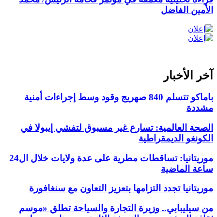
الأمين الفاضل
آخر الأخبار
باماكو تتسلم 840 صهريج وقود وسط إجراءات أمنية
مشددة
الصحة العالمية: تسارع غير مسبوق لتفشي إيبولا في
الكونغو الديمقراطية
موريتانيا: تساقطات مطرية على عدة ولايات خلال ال24
ساعة الماضية
موريتانيا تجدد التزامها بتعزيز التعاون مع سنغافورة
من سيليبابي.. وزيرة التجارة والسياحة تطلق «موسم