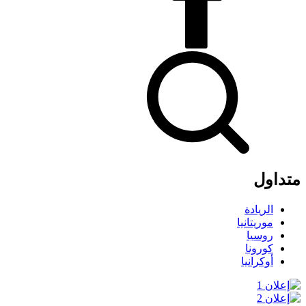
متداول
الريادة
موريتانيا
روسيا
كورونا
أوكرانيا