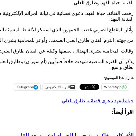
الفنانة حياة الفهد وطارق العلي
رفعت الفنانة، حياة الفهد، دعوى قضائية في نيابة الجرائم الإلكترو
الفنانة الفهد.
وأثار المقطع الصوتي غضب الجمهور، الذي استنكر الألفاظ المسيئة الم
من جهته، التزم الفنان طارق العلي الصمت، وأوعز للمحامية بشرى ال
وقالت المحامية بشرى الهندال، بصفتها وكيلة عن الفنان طارق العلي: 
يذكر أن الفترة الماضية شهدت خلافاً فنياً بين (أم سوزان) وطارق العل
نطاق واسع.
شارك هذا الموضوع:
WhatsApp
البريد الإلكتروني
Telegram
حياة الفهد
دعوى قضائية
طارق العلي
اقرأ أيضاً:
الأفوكادو.. فاكهة ينصح بها الخبراء لدعم صحة القلب