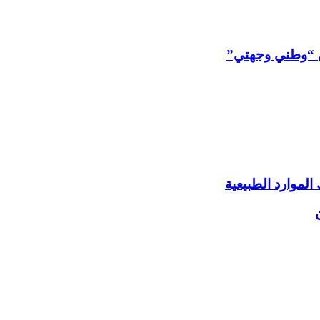
من “وطني وجهتي”
لموارد الطبيعية