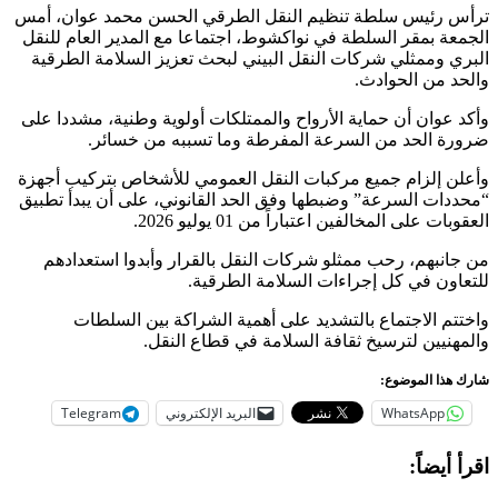
ترأس رئيس سلطة تنظيم النقل الطرقي الحسن محمد عوان، أمس
الجمعة بمقر السلطة في نواكشوط، اجتماعا مع المدير العام للنقل
البري وممثلي شركات النقل البيني لبحث تعزيز السلامة الطرقية
والحد من الحوادث.
وأكد عوان أن حماية الأرواح والممتلكات أولوية وطنية، مشددا على
ضرورة الحد من السرعة المفرطة وما تسببه من خسائر.
وأعلن إلزام جميع مركبات النقل العمومي للأشخاص بتركيب أجهزة
“محددات السرعة” وضبطها وفق الحد القانوني، على أن يبدأ تطبيق
العقوبات على المخالفين اعتباراً من 01 يوليو 2026.
من جانبهم، رحب ممثلو شركات النقل بالقرار وأبدوا استعدادهم
للتعاون في كل إجراءات السلامة الطرقية.
واختتم الاجتماع بالتشديد على أهمية الشراكة بين السلطات
والمهنيين لترسيخ ثقافة السلامة في قطاع النقل.
شارك هذا الموضوع:
WhatsApp
البريد الإلكتروني
Telegram
اقرأ أيضاً: