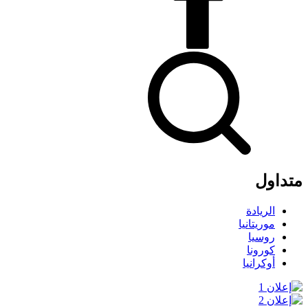
متداول
الريادة
موريتانيا
روسيا
كورونا
أوكرانيا