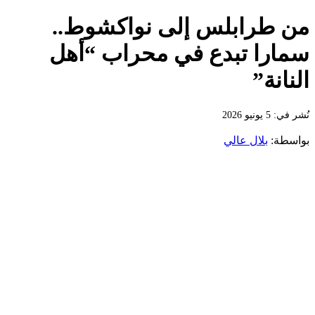
من طرابلس إلى نواكشوط..
سمارا تبدع في محراب “أهل
النانة”
نُشر في: 5 يونيو 2026
بواسطة:
بلال عالي