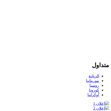
متداول
الريادة
موريتانيا
روسيا
كورونا
أوكرانيا