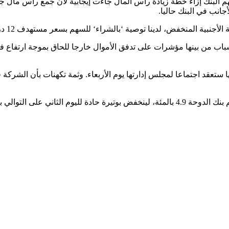
لبنك إزاء خطة زيادة رأس المال جاءت إيجابية لأن جمع رأس مال جدي
أجانب في البنك حاليا.
صية ‘بالشراء‘ للسهم بسعر مستهدف 12 درهما“.