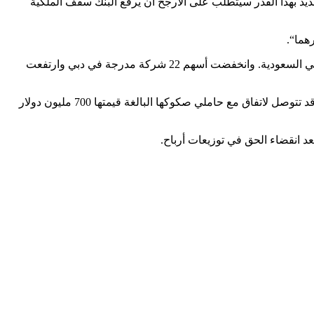
د بهذا القدر سيتطلب على الأرجح أن يرفع البنك سقف الملكية
لكن معظم الأسهم الأخرى في بورصة دبي سجلت فتورا في الأداء، لأسباب من بينها مؤشرات على تدفق الأموال خارجا للحاق بموجة ارتفاع في السعودية. وانخفضت أسهم 22 شركة مدرجة في دبي وارتفعت
وفي أبوظبي، ارتفعت أسهم دانة غاز 2.7 بالمئة بعدما قالت الشركة إنها ستعقد اجتماعا لمجلس إدارتها يوم الأربعاء. وثمة تكهنات بأن الشركة قد تتوصل لاتفاق مع حاملي صكوكها البالغة قيمتها 700 مليون دولار