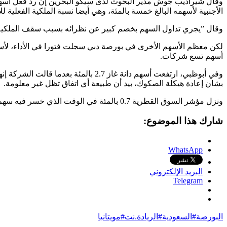
وقال شيراديب جوش مدير البحوث لدى سيكو البحرين إن رد فعل أسهم ا
الأجنبية لأسهمه البالغ خمسة بالمئة، وهي أيضا نسبة الملكية الفعلية لل
وقال ”يجري تداول السهم بخصم كبير عن نظرائه بسبب سقف الملكية الأجنبية المنخفض، لدينا تو‭‬‭‬
أسهم تسع شركات.
بشان إعادة هيكلة الصكوك، بيد أن طبيعة أي اتفاق تظل غير معلومة.
ونزل مؤشر السوق القطرية 0.7 بالمئة في الوقت الذي خسر فيه سهم بنك الدوحة 4.9 بالمئة، لينخفض بوتيرة حادة لليوم الثاني على التوالي بعد انقضاء الحق في توزيعات أرباح.
شارك هذا الموضوع:
WhatsApp
البريد الإلكتروني
Telegram
البورصة#السعودية#الريادة.نت#مويتانيا