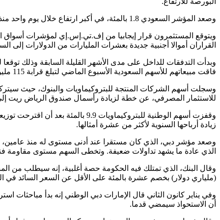
البورصة للارتفاع.
وصعد المؤشر السعودي 1.8 بالمئة، في أكبر ارتفاع خلال يوم واحد منذ يونيو حزيران الماضي، إلى 7696 نقطة وهو أعلى إغلاق منذ نوفمبر تشرين الثاني 2015.
ويتوقع المستثمرون قرار إيجابيا من إف.تي.إس.إي لمؤشرات أسواق ال
القراران أموالا أجنبية جديدة بعشرات المليارات من الدولارات إلى ال
وبدأت التدفقات للداخل على مدى الأشهر القليلة السابقة وذلك توقعا 
فاقت مبيعاتهم للأسهم السعودية الأسبوع الماضي لتبلغ قرابة 115 مليون دولار.
للاستثمار المصرفي، عن خطة لزيادة رأسمال صندوق الرياض ريت إلى 1.63 مليار ريال (435 مليون دولار) من 500 مليون ري
زيادة أرباحها السنوية لأكثر من عشرة أمثالها.
الذي عادة ما يشهد تداولات ضعيفة. وتخطى السهم مستوى مقاومة فنيا 
(ملياري دولار) بخصم عشرة بالمئة على الأقل عن السعر السائد في السوق، وست
وفي يناير كانون الثاني قال الإمارات دبي الوطني إنه بدأ مباحثات 
أن الاستحواذ سيمضي قدما.