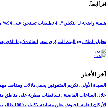
اقرأ أيضاً:
هيمنة واضحة لـ”بنكيلي”.. 4 تطبيقات تستحوذ على 94% من المعاملات المالية الإلكترونية في موريتانيا
تحليل: لماذا رفع البنك المركزي سعر الفائدة؟ وما الذي يعن
آخر الأخبار
السيدة الأولى: تكريم المتفوقين يحمل دلالات ومقاصد مهم
خلال الساعات الماضية.. تساقطات مطرية على مناطق متفر
الأركان العامة للجيوش تعلن مسابقة لاكتتاب 1000 طالب ضابط عامل