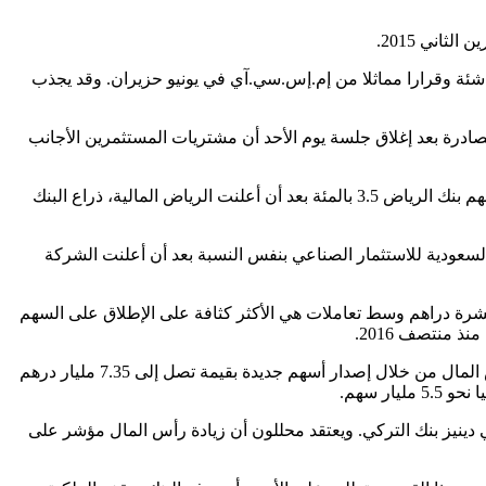
شئة وقرارا مماثلا من إم.إس.سي.آي في يونيو حزيران. وقد يجذب
صادرة بعد إغلاق جلسة يوم الأحد أن مشتريات المستثمرين الأجانب
وسجلت أسهم الشركات المنتجة للبتروكيماويات والبنوك، حيث سيتركز اهتمام معظم الأموال الأجنبية، مشتريات كثيفة يوم الأحد. وقفزت أسهم بنك الرياض 3.5 بالمئة بعد أن أعلنت الرياض المالية، ذراع البنك
 للسهم مثل العام السابق. وزاد سهم المجموعة السعودية للاستثمار الصناعي بنفس النسبة بعد أن أعلنت الشركة
 عند أدنى مستوى له منذ عامين، واحدا في المئة مع ارتفاع سهم الإمارات دبي الوطني 13.6 بالمئة إلى عشرة دراهم وسط تعاملات هي الأكثر كثافة على الإطلاق على السهم
 منتصف 2016.
وقال البنك، الذي تمتلك فيه الحكومة حصة أغلبية، إنه سيطلب من المساهمين في السابع والعشرين من مارس آذار الموافقة على زيادة رأس المال من خلال إصدار أسهم جديدة بقيمة تصل إلى 7.35 مليار درهم
ر سهم.
دينيز بنك التركي. ويعتقد محللون أن زيادة رأس المال مؤشر على