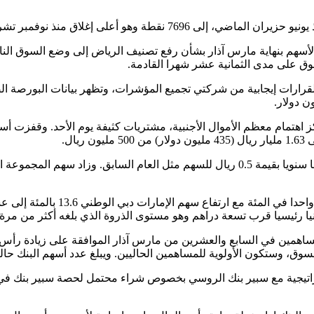
أسهم بنهاية مارس آذار بشأن رفع تصنيف الرياض إلى وضع السوق النا
سوق على مدى الثمانية عشر شهرا القادمة.
لقرارات إيجابية من شركتي تجميع المؤشرات، وتظهر بيانات البورصة ال
ال.
وقفزت أسهم الوطنية للبتروكيماويات 9.9 بالمئة بعد أن اقترحت توزيعا سنويا بقيمة 0.5 ريال
وصعد مؤشر دبي، الذي كان مستقرا
رئيسيا قرب تسعة دراهم وهو مستوى الذروة الذي بلغه أكثر من مرة منذ
كون الأولوية للمساهمين الحاليين. ويبلغ عدد أسهم البنك حاليا نحو 5.5 مليا
استراتيجية مع سبير بنك الروسي بخصوص شراء محتمل لحصة سبير بنك في 