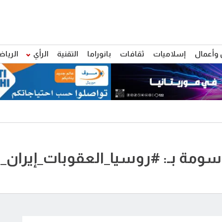
 وأعمال
إسلاميات
ثقافات
بانوراما
التقنية
الرأي
الرياض
وسومة بـ: #روسيا_العقوبات_إيران