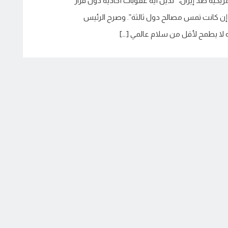
ريكية ضد إيران، “ندين أية عقوبات أحادية دون قرار
 كانت تمس مصالح دول ثالثة”. وصرح الرئيس
نه لا يطمح لأقل من سلام عالمي […]