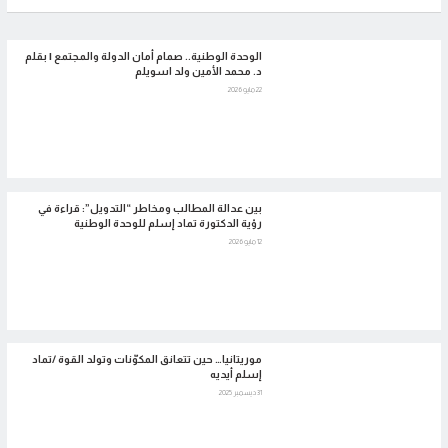
الوحدة الوطنية.. صمام أمان الدولة والمجتمع | بقلم
د. محمد الأمين ولد اسويلم
22 مايو 2026
بين عدالة المطالب ومخاطر “التدويل”: قراءة في
رؤية الدكتورة تماد إسلم للوحدة الوطنية
12 مايو 2026
موريتانيا… حين تتعانق المكوّنات وتولد القوة /تماد
إسلم أيديه
31 ديسمبر 2025