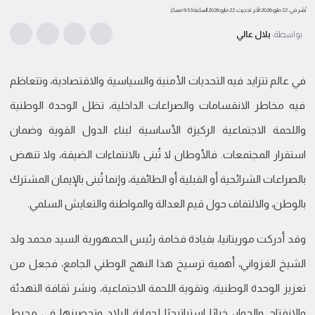
نُشر في: 22 مايو 2026
| آخر تحديث: 22 مايو 2026 الساعة 9:53 مساءً
بواسطة:
بلال عالي
في عالم تتزايد فيه التحديات الأمنية والسياسية والاقتصادية، وتتعاظم
فيه مخاطر الانقسامات والصراعات الداخلية، تظل الوحدة الوطنية
واللحمة الاجتماعية الركيزة الأساسية لبناء الدول القوية وضمان
استقرار المجتمعات. فالأوطان لا تُبنى بالانتماءات الضيقة، ولا تنهض
بالصراعات الشرائحية أو القبلية أو الطائفية، وإنما تُبنى بالإيمان المشترك
بالوطن، والالتفاف حول قيم العدالة والمواطنة والتعايش السلمي.
وقد أدركت موريتانيا، بقيادة فخامة رئيس الجمهورية السيد محمد ولد
الشيخ الغزواني، أهمية ترسيخ هذا النهج الوطني الجامع، فجعل من
تعزيز الوحدة الوطنية، وتقوية اللحمة الاجتماعية، ونشر ثقافة التهدئة
والانفتاح والحوار، خيارًا استراتيجيًا لحماية البلاد وتحصينها في محيط