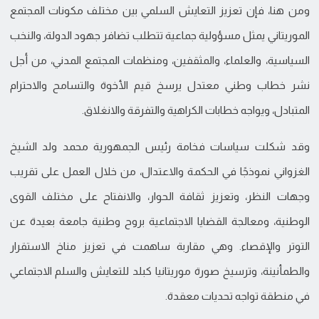
ومن هنا، فإن تعزيز التعايش السلمي بين مختلف مكونات المجتمع
الموريتاني يمثل مسؤولية جماعية تتطلب تضافر جهود الدولة، والنخب
السياسية، والعلماء، والمثقفين، ومنظمات المجتمع المدني، من أجل
نشر خطاب وطني معتدل يرسخ قيم الأخوة والتسامح والاحترام
المتبادل، ويواجه خطابات الكراهية والتفرقة والانغلاق.
وقد شكلت سياسات فخامة رئيس الجمهورية محمد ولد الشيخ
الغزواني نموذجًا في الحكمة والاعتدال، من خلال العمل على تقريب
وجهات النظر، وتعزيز ثقافة الحوار، والانفتاح على مختلف القوى
الوطنية، ومعالجة القضايا الاجتماعية بروح وطنية جامعة بعيدة عن
التوتر والإقصاء. وهي مقاربة ساهمت في تعزيز مناخ الاستقرار
والطمأنينة، وترسيخ صورة موريتانيا كبلد للتعايش والسلم الاجتماعي
في منطقة تواجه تحديات معقدة.