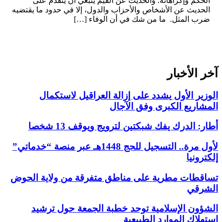
الحكم وإكراهاته. والحديث عن القيم ينبغي أن يتقدم على
الحديث عن الأشخاص والأحزاب والدول، إلا في حدود ما يقتضيه
ضرب المثل. ما من شك في أن الوفاء […]
آخر الأخبار
الوزير الأول يشدد على إزالة العراقيل لاستكمال
المشاريع الكبرى وفق الآجال
أطار: الدرك يفك شبكتين لترويج ويوقف 13 شخصا
لأول مرة.. التسجيل للحج 1448هـ عبر منصة “خدماتي”
إلكترونيا
تساقطات مطرية على مناطق متفرقة من ولاية الحوض
الشرقي
الشؤون الإسلامية توحد خطبة الجمعة حول ترشيد
استهلاك الموارد الطبيعية