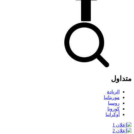
متداول
الريادة
موريتانيا
روسيا
كورونا
أوكرانيا