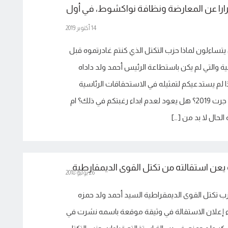
را عن المعارضة ونظافة نواكشوط، في أول
14 أكتوبر 2019
 يتساءلون لماذا حزب التكتل الذي كنتم غادرتموه قبل
ة والتي لم يكن باستطاعة الرئيس أحمد ولد داداه
ذا لم يستدعيكم لتمثيله في الاستحقاقات الرئاسية
2014 فضلا عن تلك التي جرت 2019؟ هل يعود لعدم ابداء رغبتكم في ذلك؟ ام
الحال لا بد من […]
يعن استقالته من تكتل القوى الديمقارطية
26 يوليو 2018
حزب تكتل القوى الديمقراطية السيد أحمد ولد حمزه
ء إعلان الاستقالة في وثيقة موقعة باسمه نشرت في