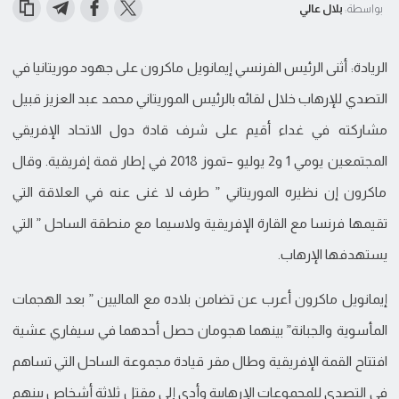
بواسطة:
بلال عالي
الريادة: أثنى الرئيس الفرنسي إيمانويل ماكرون على جهود موريتانيا في
التصدي للإرهاب خلال لقائه بالرئيس الموريتاني محمد عبد العزيز قبيل
مشاركته في غداء أقيم على شرف قادة دول الاتحاد الإفريقي
المجتمعين يومي 1 و2 يوليو –تموز 2018 في إطار قمة إفريقية. وقال
ماكرون إن نظيره الموريتاني ” طرف لا غنى عنه في العلاقة التي
تقيمها فرنسا مع القارة الإفريقية ولاسيما مع منطقة الساحل ” التي
يستهدفها الإرهاب.
إيمانويل ماكرون أعرب عن تضامن بلاده مع الماليين ” بعد الهجمات
المأسوية والجبانة” بينهما هجومان حصل أحدهما في سيفاري عشية
افتتاح القمة الإفريقية وطال مقر قيادة مجموعة الساحل التي تساهم
في التصدي للمجموعات الإرهابية وأدى إلى مقتل ثلاثة أشخاص بينهم