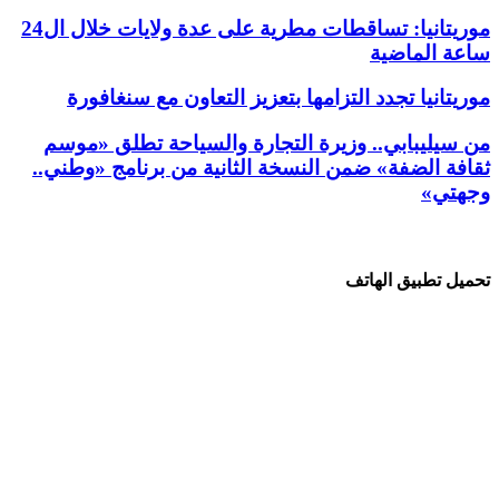
موريتانيا: تساقطات مطرية على عدة ولايات خلال ال24
ساعة الماضية
موريتانيا تجدد التزامها بتعزيز التعاون مع سنغافورة
من سيليبابي.. وزيرة التجارة والسياحة تطلق «موسم
ثقافة الضفة» ضمن النسخة الثانية من برنامج «وطني..
وجهتي»
تحميل تطبيق الهاتف