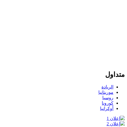
متداول
الريادة
موريتانيا
روسيا
كورونا
أوكرانيا