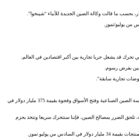
لصين بفرض رسوم.
اوضات تجارية سابقة”.
وتتجه واشنطن وبكين بشكل متزايد فيما يبدو صوب حرب تجارية بعد فشل بضع جولات من المفاوضات في تسوية شكاوى أمريكية بشأن سياسة الصين الصناعية وفتح الأسواق وفجوة بقيمة 375 مليار دولار في
ية، تلحق الضرر بمصالح الصين، فإننا سنتحرك سريعا ونتخذ بحزم