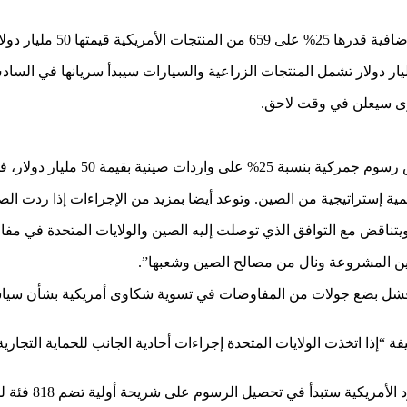
صين الجديدة للأنباء “شينخوا”.
خرى سيعلن في وقت لاحق.
شعل حربا تجارية بين أكبر اقتصادين في العالم.
ة إستراتيجية من الصين. وتوعد أيضا بمزيد من الإجراءات إذا ردت ا
 ويتناقض مع التوافق الذي توصلت إليه الصين والولايات المتحدة في مف
صين المشروعة ونال من مصالح الصين وشعبها”.
 “إذا اتخذت الولايات المتحدة إجراءات أحادية الجانب للحماية التجار
م على شريحة أولية تضم 818 فئة لمنتجات بقيمة 34 مليار دولار في السادس من يوليو تموز.