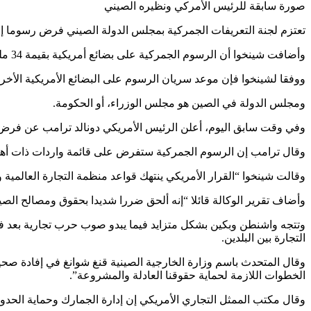
صورة سابقة للرئيس الأمركي ونظيره الصيني
تعتزم لجنة التعريفات الجمركية بمجلس الدولة الصيني فرض رسوما إضافية قدرها 25% على 659 من المنتجات الأمريكية قيمتها 50 مليار دولار، بحسب ما قالت وكالة ال
وأضافت شينخوا أن الرسوم الجمركية على بضائع أمريكية بقيمة 34 مليار دولار تشمل المنتجات الزراعية والسيارات سيبدأ سريانها في السادس من يوليو/تموز.
ووفقا لشينخوا فإن موعد سريان الرسوم على البضائع الأمريكية الأ
ومجلس الدولة في الصين هو مجلس الوزراء، أو الحكومة.
وفي وقت سابق اليوم، أعلن الرئيس الأمريكي دونالد ترامب عن فرض رسوم جمركية بنسبة 25% على واردات صينية بقيمة 50 مليار دولار، في تحرك قد ي
وقال ترامب إن الرسوم الجمركية ستفرض على قائمة واردات ذات أهمي
وقالت شينخوا “القرار الأمريكي ينتهك قواعد منظمة التجارة العالمية
وأضاف تقرير الوكالة قائلا “إنه ألحق ضررا شديدا بحقوق ومصالح ال
التجارة بين البلدين.
وقال المتحدث باسم وزارة الخارجية الصينية قنغ شوانغ في إفادة صحيفة
الخطوات اللازمة لحماية حقوقنا العادلة والمشروعة”.
وقال مكتب الممثل التجاري الأمريكي إن إدارة الجمارك وحماية الحدود الأمريكية ستبدأ في تحصيل الرسو