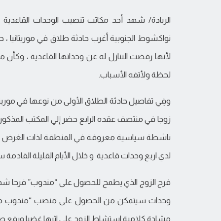
الريادة/ شهد أحد مكاتب تنصيب الوحدات القاعدية ل
نواكشوط الجنوبية أغرب حادثة طلاق في موريتانيا ،
لأنها رفضت التنازل له عن وحداتها القاعدية ، وكأن م
لحظة ولأتفه الأسباب.
وفِي تفاصيل حادثة الطلاق الأولى من نوعها في مور
زوجا في منتصف عقده الرابع حضر إلي المكتب المذكور
ناشطة سياسية معروفة في المنطقة لذات الغرض ، فب
لدي اربع وحدات قاعدية و خلال الأيام القليلة القادمة
فرح الزوج الذي يطمح للحصول على “مندوب” فرحا شديد
وحدات سيتمكن من الحصول على منصب “مندوب مقا
مشادة كلامية استشاط الزوج على اثرها غضبا ورفع صو