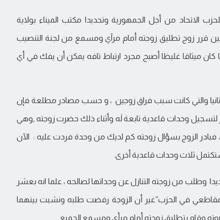
حزب الاتحاد من أجل الجمهورية وتحديدا مكتب الميناء بولاية
 حين قرر زوج تطليق زوجته أمام مرآي ومسمع من لجنة التنصيب
ا كان ميثاقا غليظا أصبح مجرد ارتباط تافه يمكن أن يفك في أي
يتانيا والتي كانت سبب فراق زوجين ، و حسب مصادر مطلعة فإن
 لتسجيل وحدات قاعدية تابعة لَه وأثناء ذلك حضرت زوجته ,وهي
ادر الزوج بسؤال زوجته كم لديك من وحدة فردت عليه : الآن
 ستكتمل ثلاث وحدات قاعدية أخرى.
ا وطلب من زوجته التنازل عن وحداتها لصالحه ، علما انه بعشر
طعي في الحزب”غير أن الزوجة رفضت طلبه ونشبت بينهما
ته وقام بتطليق زوجته أمام مرأى ومسمع الجميع.