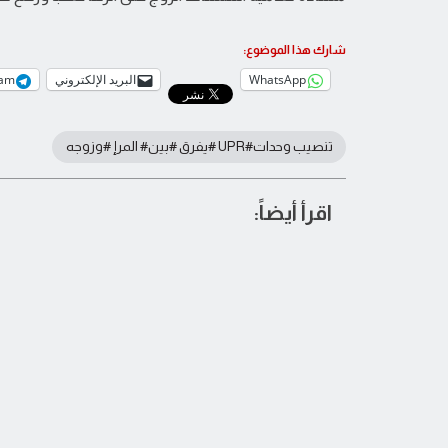
شارك هذا الموضوع:
WhatsApp
البريد الإلكتروني
ram
تنصيب وحدات#UPR #يفرق #بين# المرإ #وزوجه
اقرأ أيضاً: