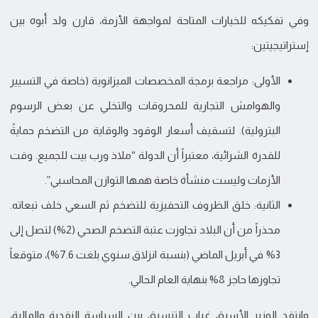
وفي تفكيكه للخيارات المتاحة لمواجهة الأزمة، قارن ولد أبوه بين
إستراتيجيتين:
الأولى: مراجعة برمجة المخصصات الميزانوية (خاصة في التسيير
والهوامش التجارية للمحروقات والتخلي عن بعض الرسوم
البترولية). لتسقيف أسعار الوقود والوقاية من التضخم حمايةً
للقدرة الشرائية، معتبراً أن الدولة “ملاذ ورب بيت للجميع. وقت
الأزمات وليست منشأة خاصة همها التوازن المحاسبي”.
الثانية: خلق الظروف التحفيزية للتضخم ثم السعي خلف تبعاته.
محذراً من أن البلاد تجاوزت عتبة التضخم الصحي (2%) لتصل إلى
3% في أبريل الماضي (بنسبة انزلاق سنوي بلغت 7.6%)، متوقعاً
تجاوزها حاجز 8% بنهاية العام الحالي.
وانتقد الوزير الأسبق غياب التنسيق بين السياسة النقدية والمالية،