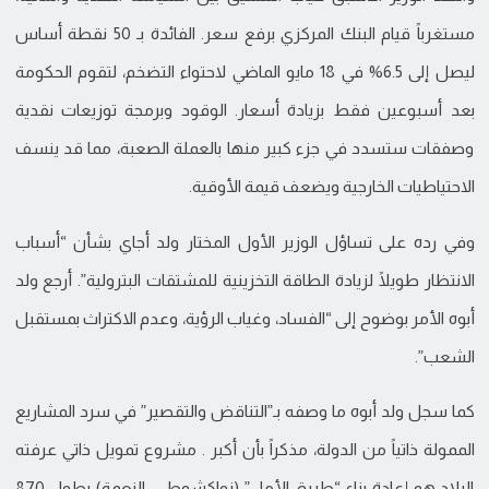
مستغرباً قيام البنك المركزي برفع سعر. الفائدة بـ 50 نقطة أساس
ليصل إلى 6.5% في 18 مايو الماضي لاحتواء التضخم، لتقوم الحكومة
بعد أسبوعين فقط بزيادة أسعار. الوقود وبرمجة توزيعات نقدية
وصفقات ستسدد في جزء كبير منها بالعملة الصعبة، مما قد ينسف
الاحتياطيات الخارجية ويضعف قيمة الأوقية.
وفي رده على تساؤل الوزير الأول المختار ولد أجاي بشأن “أسباب
الانتظار طويلًا لزيادة الطاقة التخزينية للمشتقات البترولية”. أرجع ولد
أبوه الأمر بوضوح إلى “الفساد، وغياب الرؤية، وعدم الاكتراث بمستقبل
الشعب”.
كما سجل ولد أبوه ما وصفه بـ”التناقض والتقصير” في سرد المشاريع
الممولة ذاتياً من الدولة، مذكراً بأن أكبر . مشروع تمويل ذاتي عرفته
البلاد هو إعادة بناء “طريق الأمل” (نواكشوط – النعمة) بطول 870