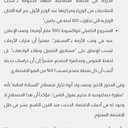
مدرجة في الخطط القطاعية، متهماً الحكومة بـ”سحب
الصلاحيات من الوزراء ومركزتها عند الوزير الأول عبر آلية اللجان
الوزارية التي تجاوزت 300 لجنة في عامين”.
المشروع التكميلي لنواكشوط (100 مليار أوقية): وصف الإعلان
عنه في وقت الأزمة بـ”المستفز”، معتبراً أن فترات الأزمات
ليست للإنفاق على “مساحيق التجميل وطلاء الواجهات”، بل
لحفظ النفوس ومحاصرة التضخم، مشيراً إلى أن دراسات حديثة
أثبتت أن كل نقطة تضخم تنسف 0.1% من النمو الاقتصادي.
وفي المحور الأخير، وصف ولد أبوه تكرار مصطلح “السيادة المالية” بأنه
“مناورة ديماغوجية لا تحترم عقول الناس”، مؤكداً أن هذا المصطلح لا
وجود له في أدبيات الاقتصاد الحديث منذ القرن التاسع عشر في ظل
الاقتصاد المفتوح.