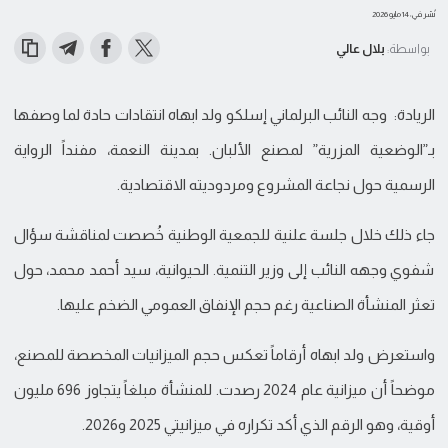
نُشر في: 14 مايو 2026
بواسطة:
بلال عالي
الريادة: وجه النائب البرلماني إسلكو ولد ابهاه انتقادات حادة لما وصفها
بـ”الوضعية المزرية” لمصنع الألبان. بمدينة النعمة، مفنداً الرواية
الرسمية حول نجاعة المشروع ومردوديته الاقتصادية.
جاء ذلك خلال جلسة علنية للجمعية الوطنية خُصصت لمناقشة سؤال
شفوي وجهه النائب إلى وزير التنمية. الحيوانية، سيد أحمد محمد، حول
تعثر المنشأة الصناعية رغم حجم الإنفاق العمومي الضخم عليها.
واستعرض ولد ابهاه أرقاماً تعكس حجم الميزانيات المخصصة للمصنع،
موضحاً أن ميزانية عام 2024 رصدت. للمنشأة مبلغاً يتجاوز 696 مليون
أوقية، وهو الرقم الذي أكد تكراره في ميزانيتي 2025 و2026.