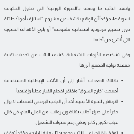
وانتقد النائب ما وصفه بـ”الصورة الوردية” التي تحاول الحكومة
تسويقها، مؤكداً أن الواقع يكشف عن مشروع. “استنزف أموالاً طائلة
دون تحقيق مردودية اقتصادية ملموسة” أو بلوغ الأهداف التنموية
التي أُنشئ من أجلها.
وفي تشخيصه للأزمات التشغيلية، كشف النائب عن تحديات تقنية
معقدة تواجه المصنع، أبرزها:
تهالك المعدات: أشار إلى أن الآلات الإيطالية المستخدمة
أصبحت “خارج السوق” وتفتقر لقطع الغيار محلياً وإقليمياً.
الارتهان للخبرة الأجنبية: أكد أن الجانب البرمجي للمعدات لا يزال
حكراً على خبراء أجانب يتقاضون رواتب. من المال العام، في ظل
غياب تكوين كادر وطني رغم سنوات التشغيل.
توقف الإنتاج: نفى النائب وجود بدائل فنية للآلات، مؤكداً توقف