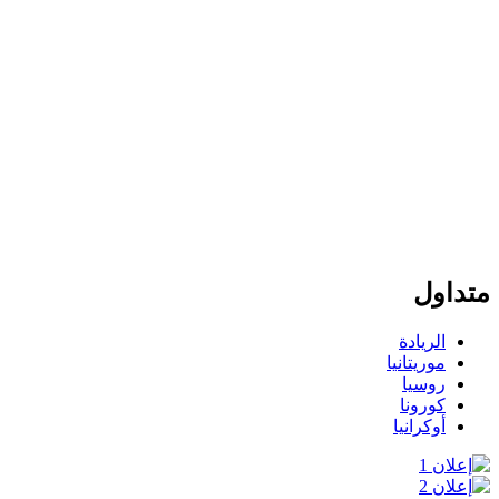
متداول
الريادة
موريتانيا
روسيا
كورونا
أوكرانيا