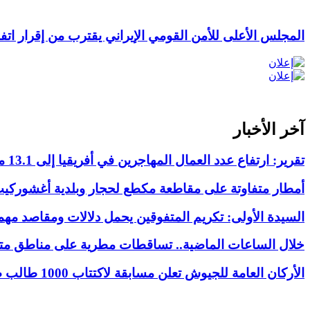
المجلس الأعلى للأمن القومي الإيراني يقترب من إقرار ات
آخر الأخبار
تقرير: ارتفاع عدد العمال المهاجرين في أفريقيا إلى 13.1 مليون
أمطار متفاوتة على مقاطعة مكطع لحجار وبلدية أغشوركي
السيدة الأولى: تكريم المتفوقين يحمل دلالات ومقاصد مهم
خلال الساعات الماضية.. تساقطات مطرية على مناطق متفر
الأركان العامة للجيوش تعلن مسابقة لاكتتاب 1000 طالب ضابط عامل