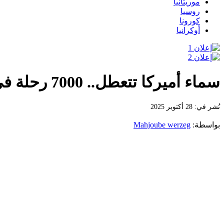
موريتانيا
روسيا
كورونا
أوكرانيا
سماء أميركا تتعطل.. 7000 رحلة في مهب الإغلاق الحكومي.
نُشر في: 28 أكتوبر 2025
بواسطة:
Mahjoube werzeg