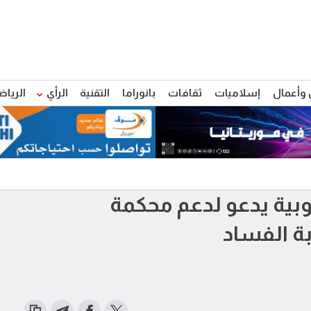
 وأعمال
إسلاميات
ثقافات
بانوراما
التقنية
الرأي
الرياض
بية يدعو لدعم محكمة
ة الفساد