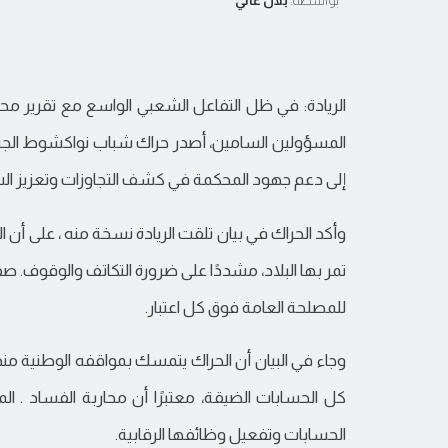
بواسطة:
بلال عالي
الريادة: في ظل التفاعل الشعبي الواسع مع تقرير محك
المسؤولين السامين، أصدر حراك شباب نواكشوط الجنوبية
إلى دعم جهود المحكمة في كشف التجاوزات وتعزيز الشف
وأكد الحراك في بيان تلقت الريادة نسخة منه ، على أن ا
تمر بها البلاد، مشددًا على ضرورة التكاتف والوقوف. صفً
للمصلحة العامة فوق كل اعتبار.
وجاء في البيان أن الحراك يتمسك بمواقفه الوطنية من
كل الحسابات الضيقة، معتبرًا أن محاربة الفساد . ا
الحسابات وتفعيل وظائفها الرقابية.