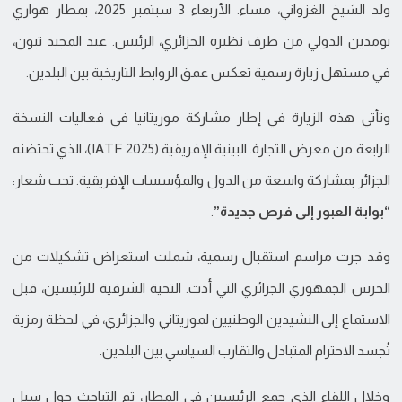
ولد الشيخ الغزواني، مساء. الأربعاء 3 سبتمبر 2025، بمطار هواري
بومدين الدولي من طرف نظيره الجزائري، الرئيس. عبد المجيد تبون،
في مستهل زيارة رسمية تعكس عمق الروابط التاريخية بين البلدين.
وتأتي هذه الزيارة في إطار مشاركة موريتانيا في فعاليات النسخة
الرابعة من معرض التجارة. البينية الإفريقية (IATF 2025)، الذي تحتضنه
الجزائر بمشاركة واسعة من الدول والمؤسسات الإفريقية. تحت شعار:
“بوابة العبور إلى فرص جديدة”
.
وقد جرت مراسم استقبال رسمية، شملت استعراض تشكيلات من
الحرس الجمهوري الجزائري التي أدت. التحية الشرفية للرئيسين، قبل
الاستماع إلى النشيدين الوطنيين لموريتاني والجزائري، في لحظة رمزية
تُجسد الاحترام المتبادل والتقارب السياسي بين البلدين.
وخلال اللقاء الذي جمع الرئيسين في المطار، تم التباحث حول سبل