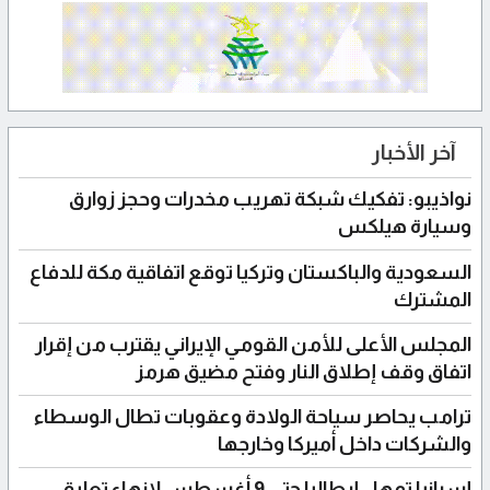
آخر الأخبار
نواذيبو: تفكيك شبكة تهريب مخدرات وحجز زوارق
وسيارة هيلكس
السعودية والباكستان وتركيا توقع اتفاقية مكة للدفاع
المشترك
المجلس الأعلى للأمن القومي الإيراني يقترب من إقرار
اتفاق وقف إطلاق النار وفتح مضيق هرمز
ترامب يحاصر سياحة الولادة وعقوبات تطال الوسطاء
والشركات داخل أميركا وخارجها
إسبانيا تمهل إيطاليا حتى 9 أغسطس لإنهاء تعليق