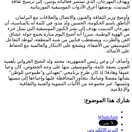
ويهدف المهرجان، الذي تستمر فعالياته يومين، إلى ترسيخ ثقافة
التيدنيت، بوصفها أعرق الأدوات الموسيقية الموريتانية.
وأوضح وزير الثقافة والفنون والاتصال والعلاقات مع البرلمان،
الناطق باسم الحكومة، الحسين ولد مدو، في كلمة له بالمناسبة، أن
مهرجان التدينيت يهدف إلى نشر الكنوز الموسيقية التي تمثل جزء
من الهوية الوطنية، مبرزا أنه أصبح اليوم منارة يجمع حوله عشاق
الفن والطرب، ويستقطب فنانين من شبه المنطقة، ليوطد التفاعل
الموسيقي بين الأشقاء، ويشجع على الابتكار والعالمية مع الحفاظ
على الأصالة.
وأضاف أن وعي رئيس الجمهورية، محمد ولد الشيخ الغزواني بأهمية
الفنون بصفة عامة، والموسيقى منها على وجه الخصوص، كان وعيا
عميقا وهادفا؛ إذ كان طرح برنامجي “تعهداتي و”طموحي للوطن”
بشأنها مفصلا وشاملا، يتجاوز المحافظة عليها وإحياءها إلى تنميتها
وتثمينها؛ عبر مجموعة من الآليات التنموية والفنية والثقافية
والإعلامية.
شارك هذا الموضوع:
WhatsApp
البريد الإلكتروني