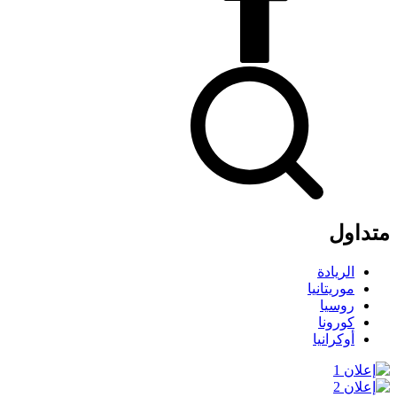
متداول
الريادة
موريتانيا
روسيا
كورونا
أوكرانيا