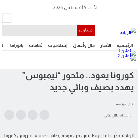
الأحد، 9 أغسطس 2026
متداول
الرئيسية
الأخبار
مال وأعمال
إسلاميات
ثقافات
بانوراما
الت
كورونا يعود.. متحور “نيمبوس”
يهدد بصيف وبائي جديد
نُشر في: 9 يونيو 2025
بواسطة:
بلال عالي
الريادة: حذّر علماء بريطانيون من موجة إصابات جديدة بفيروس كورونا