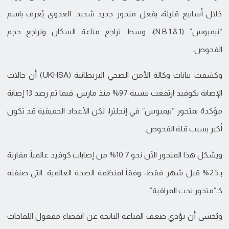
خلال أسابيع قليلة، بفعل متحور جديد شديد. العدوى يُعرف باسم
“نيمبوس” (N.B.1.8.1)، وسط تراجع مناعة السكان وتراجع حجم
الفحوص.
وكشفت بيانات وكالة الأمن الصحي البريطانية (UKHSA) أن حالات
الإصابة بكوفيد ارتفعت بنسبة 97% منذ مارس. فيما تم رصد 13 إصابة
مؤكدة بمتحور “نيمبوس” في إنجلترا، لكن الأعداد الحقيقية قد تكون
أكبر بسبب قلة الفحوص.
ويشكل هذا المتحور الآن نحو 10.7% من إصابات كوفيد عالمياً، مقارنة
بـ2.5% قبل شهر فقط، وفقاً لمنظمة الصحة العالمية. التي صنفته
كـ”متحور تحت المراقبة”.
ويُخشى أن يؤدي ضعف المناعة الناتجة عن انقضاء مفعول اللقاحات