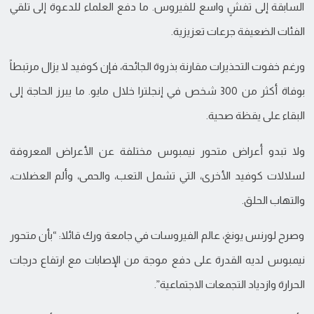
السابقة إلى تفشٍ واسع للفيروس. ما دفع العلماء للدعوة إلى تلقي
الفئات الضعيفة جرعات تعزيزية.
ورغم خفوت التحذيرات مقارنة بذروة الجائحة، فإن كوفيد لا يزال مرتبطاً
بوفاة أكثر من 300 شخص في إنجلترا خلال مايو. ما يبرز الحاجة إلى
البقاء على يقظة صحية.
ولا تبدو أعراض متحور نيمبوس مختلفة عن الأعراض المعروفة
لسلالات كوفيد الأخرى، التي تشمل التعب، والحمى، وألم العضلات،
والتهاب الحلق.
وصرح لورنس يونغ، عالم الفيروسات في جامعة ورك قائلا: “بأن متحور
نيمبوس لديه القدرة على دفع موجة من الإصابات مع ارتفاع درجات
الحرارة وازدياد التجمعات الاجتماعية”.