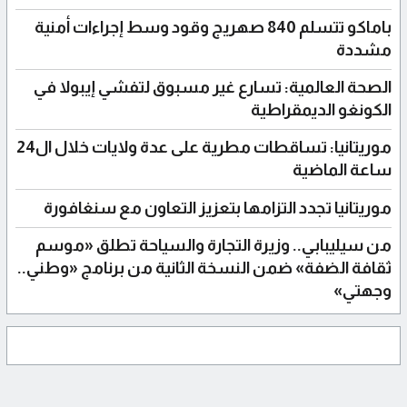
باماكو تتسلم 840 صهريج وقود وسط إجراءات أمنية
مشددة
الصحة العالمية: تسارع غير مسبوق لتفشي إيبولا في
الكونغو الديمقراطية
موريتانيا: تساقطات مطرية على عدة ولايات خلال ال24
ساعة الماضية
موريتانيا تجدد التزامها بتعزيز التعاون مع سنغافورة
من سيليبابي.. وزيرة التجارة والسياحة تطلق «موسم
ثقافة الضفة» ضمن النسخة الثانية من برنامج «وطني..
وجهتي»