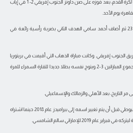
الريادة /توج بيراميدز المصري بطلا لدوري أبطال إفريقيا لكرة القدم، بعد فوزه على صن داونز الجنوب إفريقي 2- 1 في إياب
اهرة يوم الأحد.
وافتتح فيستون ماييلي النتيجة لبيراميدز في الدقيقة 23 ثم أضاف أحمد سامي الهدف الثاني بضربة رأسية رائعة في
ة لصالح الفريق الجنوب إفريقي. وكانت مباراة الذهاب التي أقيمت في بريتوريا
الأسبوع الماضي انتهت بالتعادل 1-1، ليفوز بيراميدز بمجموع المباراتين 3-2 ويتوج نفسه بطلا جديدا للقارة السمراء للمرة
 مر التاريخ، بعد الأهلي والزمالك والإسماعيلي.
يذكر أن نادي بيراميدز تأسس في عام 2008 باسم الأسيوطي قبل أن يتم تغيير اسمه إلى بيراميدز عام 2018 حينما اشتراه
2019 للإماراتي سالم الشامسي.