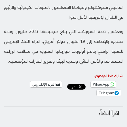
اتفاقيتي ستوكهولم وميناماتا المتعلقتين بالملوثات الكيميائية والزئبق
في البلدان الإفريقية الأقل نموا.
وتعكس هذه التمويلات، التي يبلغ مجموعها 20.13 مليون وحدة
حسابية بالإضافة إلى 1.9 مليون دولار أمريكي، التزام البنك الإفريقي
للتنمية الراسخ بدعم أولويات موريتانيا التنموية في مجالات الزراعة
المستدامة، والأمن المائي، وحماية البيئة، وتعزيز القدرات المؤسسية.
شارك هذا الموضوع:
WhatsApp
البريد الإلكتروني
Telegram
اقرأ أيضاً: