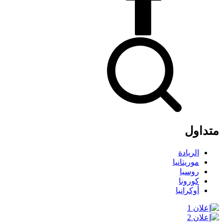
متداول
الريادة
موريتانيا
روسيا
كورونا
أوكرانيا