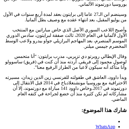
بوروسيا دورتموند الألماني.
وسينضم ابن الـ27 عاما إلى برايتون بعقد لمدة أربع سنوات في الأول
من يوليو المقبل، بعد انتهاء عقده مع وصيف بطل ألمانيا.
وأصبح اللاعب السوري الأصل الذي خاض مباراتين مع المنتخب
الأول لألمانيا في العام 2020، ثالث صفقة لبرايتون، سادس الدوري
الموسم المنصرم، بعد المهاجم البرازيلي جواو بيدرو ولاعب الوسط
المخضرم جيمس ميلنر.
وقال الإيطالي روبرتو دي تزيربي، مدرب برايتون: “أنا متحمس
لوصول محمود إلى فريقي. أردته منذ أن كنت في (فريق) ساسوولو
وأنا متأكد أنه سيكون لاعبا من الطراز الرفيع معنا”.
وبدأ داوود، العاشق في طفولته للفرنسي زين الدين زيدان، مسيرته
الاحترافية مع بوروسيا مونشنغلادباخ في 2014 قبل الانتقال إلى
دورتموند في 2017.وخاض داوود 141 مباراة مع دورتموند، إلا أن
مشاركاته لم تكن كثيرة منذ أن خضع لجراحة في كتفه العام
الماضي.
شارك هذا الموضوع:
WhatsApp