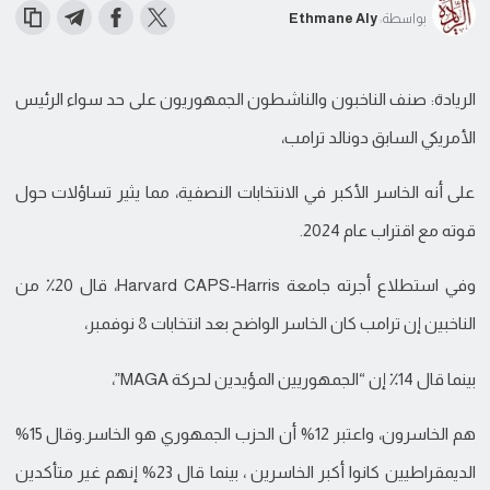
بواسطة:
Ethmane Aly
الريادة: صنف الناخبون والناشطون الجمهوريون على حد سواء الرئيس
الأمريكي السابق دونالد ترامب،
على أنه الخاسر الأكبر في الانتخابات النصفية، مما يثير تساؤلات حول
قوته مع اقتراب عام 2024.
وفي استطلاع أجرته جامعة Harvard CAPS-Harris، قال 20٪ من
الناخبين إن ترامب كان الخاسر الواضح بعد انتخابات 8 نوفمبر،
بينما قال 14٪ إن “الجمهوريين المؤيدين لحركة MAGA”،
هم الخاسرون، واعتبر 12% أن الحزب الجمهوري هو الخاسر.وقال 15%
الديمقراطيين كانوا أكبر الخاسرين ، بينما قال 23% إنهم غير متأكدين