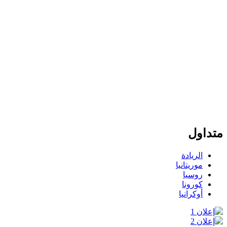
متداول
الريادة
موريتانيا
روسيا
كورونا
أوكرانيا