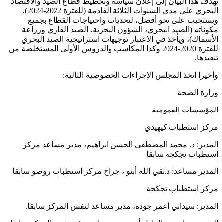
يهدف هذا البيان إلى إعلان سياسة وتخطيط قطاع الصيد والاقتصاد
البحري على مدى السنوات الثلاثة القادمة (للفترة 2022-2024)،
ويستجيب على نحو أفضل، لتحديات واحتياجات القطاع بجميع
مكوناته (الصيد البحري، الشؤون البحرية، الصيد القاري وزراعة
الأسماك)، ويأخذ في الاعتبار توجيهات استراتيجية الصيد البحري
للفترة 2020-2024 وكذا المكاسب والدروس الأولى المستخلصة من
تنفيذها.
وأخيرا اتخذ المجلس الإجراءات الخصوصية التالية:
وزارة الصحة
المؤسسات العمومية
مركز استطباب كيهيدي
المدير: د. محمد المصطفى الحسن ابراهيم، مدير مساعد مركز
استطباب تجكجة سابقا
المدير مساعد: د.تقي الله أبنو ، جراح مركز استطباب روصو سابقا
مركز استطباب تجكجة
المدير: سيداتي أعمر جوده، مدير مساعد لنفس المركز سابقا.