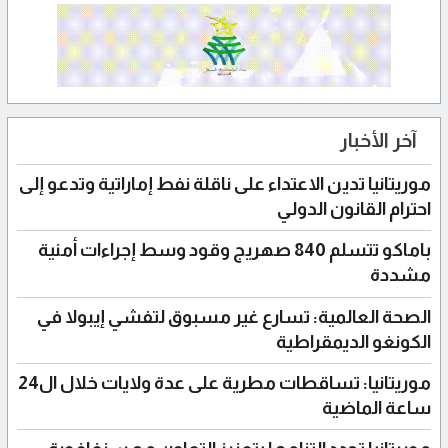
آخر الأخبار
موريتانيا تدين الاعتداء على ناقلة نفط إماراتية وتدعو إلى
احترام القانون الدولي
باماكو تتسلم 840 صهريج وقود وسط إجراءات أمنية
مشددة
الصحة العالمية: تسارع غير مسبوق لتفشي إيبولا في
الكونغو الديمقراطية
موريتانيا: تساقطات مطرية على عدة ولايات خلال ال24
ساعة الماضية