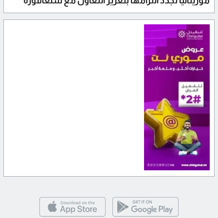
موريتانيا تجدد التزامها بتعزيز التعاون مع سنغافورة