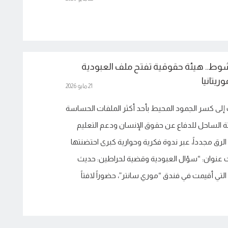
وط.. هيئة حقوقية تفتح ملف العبودية
يتانيا
21 مايو 2026
إلى كسر الجمود المحيط بأحد أكثر الملفات الحساسة
ئة الساحل للدفاع عن حقوق الإنسان ودعم التعليم
لرق مجدداً، عبر ندوة فكرية وحوارية كبرى احتضنتها
عنوان: “سؤال العبودية وقضية لحراطين: حديث
تي أقيمت في فندق “موري سانتر”، حضوراً لافتاً