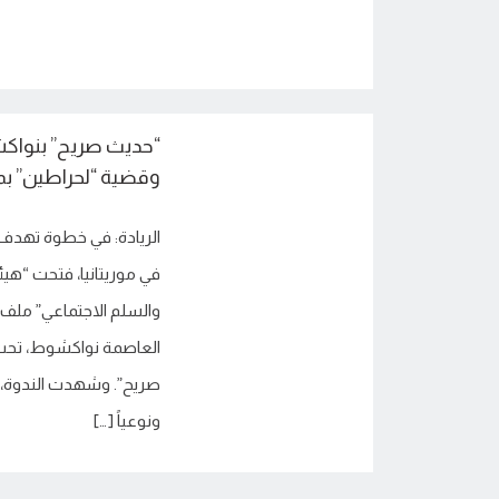
“حديث صريح” بنواكش
وقضية “لحراطين” بمور
الريادة: في خطوة تهدف 
في موريتانيا، فتحت “هي
والسلم الاجتماعي” ملف ا
العاصمة نواكشوط، تحت 
صريح”. وشهدت الندوة، ال
ونوعياً […]