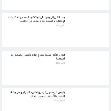
ولد الغزواني يعود إلى نواكشوط بعد جولة شملت
الإمارات والسعودية وتوقف في انجامينا
28 أبريل 2026
الوزير الأول يشيد بنجاح زيارة رئيس الجمهورية
لفرنسا
18 أبريل 2026
رئيس الجمهورية يعزي نظيره الجزائري في وفاة
الرئيس الأسبق اليامين زروال
29 مارس 2026