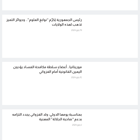
رئيس الجمهورية يُكرّم “نوابغ العلوم”.. وجوائز التميز
تذهب لهذه الولايات
19 مايو 2026
موريتانيا.. أعضاء سلطة مكافحة الفساد يؤدون
اليمين القانونية أمام الغزواني
18 مايو 2026
بمناسبة يومها الدولي: ولد الغزواني يجدد التزامه
بدعم “صاحبة الجلالة” المهنية
2 مايو 2026