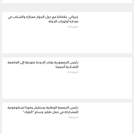
غزواني: علاقاتنا مع دول الجوار ممتازة والشباب في
صدارة أولويات الدولة
25 يوليو 2026
رئيس الجمهورية يغادر الدوحة متوجهًا إلى العاصمة
التشادية أنجمينا
14 يوليو 2026
رئيس الجمعية الوطنية يستقبل وفودًا فرنكوفونية
للمشاركة في حفل تقليد وسام “البلِياد”
31 مايو 2026