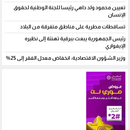
ين محمود ولد داهي رئيسا للجنة الوطنية لحقوق
نسان
قطات مطرية على مناطق متفرقة من البلاد
س الجمهورية يبعث ببرقية تهنئة إلى نظيره
فواري
 الشؤون الاقتصادية: انخفاض معدل الفقر إلى 25%