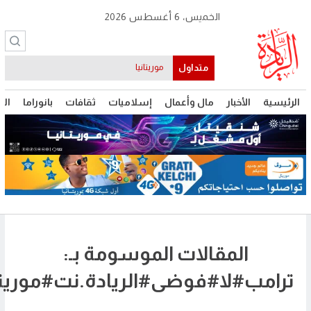
الخميس، 6 أغسطس 2026
متداول
موريتانيا
يسية
الأخبار
مال وأعمال
إسلاميات
ثقافات
بانوراما
التقنية
المقالات الموسومة بـ:
امب#لا#فوضى#الريادة.نت#موريتانيا