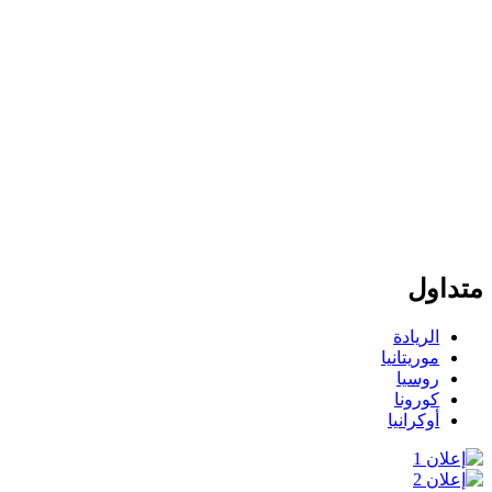
متداول
الريادة
موريتانيا
روسيا
كورونا
أوكرانيا