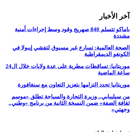
آخر الأخبار
باماكو تتسلم 840 صهريج وقود وسط إجراءات أمنية
مشددة
الصحة العالمية: تسارع غير مسبوق لتفشي إيبولا في
الكونغو الديمقراطية
موريتانيا: تساقطات مطرية على عدة ولايات خلال ال24
ساعة الماضية
موريتانيا تجدد التزامها بتعزيز التعاون مع سنغافورة
من سيليبابي.. وزيرة التجارة والسياحة تطلق «موسم
ثقافة الضفة» ضمن النسخة الثانية من برنامج «وطني..
وجهتي»