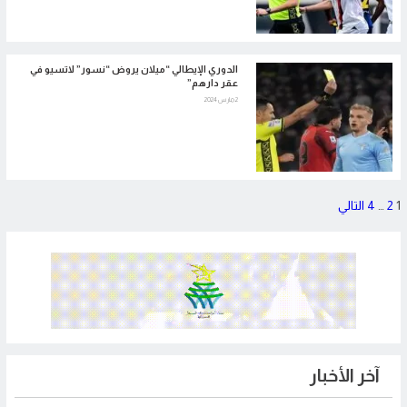
الدوري الإيطالي “ميلان يروض “نسور” لاتسيو في
عقر دارهم”
2 مارس 2024
تعدد
1
2
…
4
التالي
صفحات
المقالات
آخر الأخبار