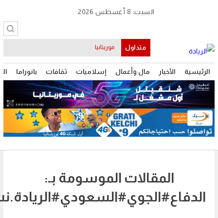
سبت، 8 أغسطس 2026
متداول
موريتانيا
مال وأعمال
إسلاميات
ثقافات
بانوراما
التقنية
الرأي
الرياضة
الات الموسومة بـ:
لجوي#السعودي#الريادة.نت#موريتانيا