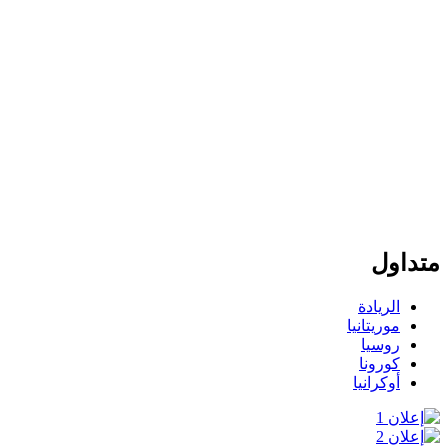
متداول
الريادة
موريتانيا
روسيا
كورونا
أوكرانيا