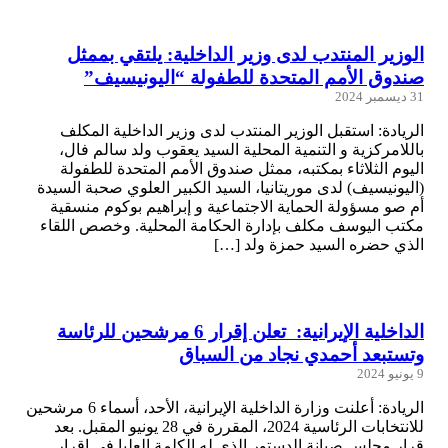
الوزير المنتدب لدى وزير الداخلية: يلتقي بممثل
صندوق الأمم المتحدة للطفولة “اليونيسيف”
31 ديسمبر 2024
الريادة: استقبل الوزير المنتدب لدى وزير الداخلية المكلف
باللامركزية و التنمية المحلية السيد يعقوب ولد سالم فال،
اليوم الثلاثاء بمكتبه، ممثل صندوق الأمم المتحدة للطفولة
(اليونيسيف) لدى موريتانيا، السيد الكبير العلوي صحبة السيدة
أم صو مسؤولة الحماية الاجتماعية و إبراهيم بوكوم منسقية
مكتب اليوسف مكلف بإدارة الحكامة المحلية. وخصص اللقاء
الذي حضره السيد حمزة ولد […]
الداخلية الإيرانية: تعلن إقرار 6 مرشحين للرئاسة
وتستبعد أحمدي نجاد من السباق
9 يونيو 2024
الريادة: أعلنت وزارة الداخلية الإيرانية، الأحد، أسماء 6 مرشحين
للانتخابات الرئاسية 2024، المقررة في 28 يونيو المقبل. بعد
قرار مجلس صيانة الدستور الذي له الكلمة العليا في إقرار