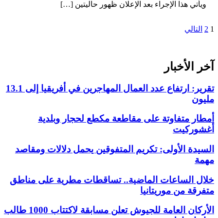
ويأتي هذا الإجراء بعد الإعلان ظهور حاليتين […]
تعدد
1
2
التالي
صفحات
المقالات
آخر الأخبار
تقرير: ارتفاع عدد العمال المهاجرين في أفريقيا إلى 13.1
مليون
أمطار متفاوتة على مقاطعة مكطع لحجار وبلدية
أغشوركيت
السيدة الأولى: تكريم المتفوقين يحمل دلالات ومقاصد
مهمة
خلال الساعات الماضية.. تساقطات مطرية على مناطق
متفرقة من موريتانيا
الأركان العامة للجيوش تعلن مسابقة لاكتتاب 1000 طالب