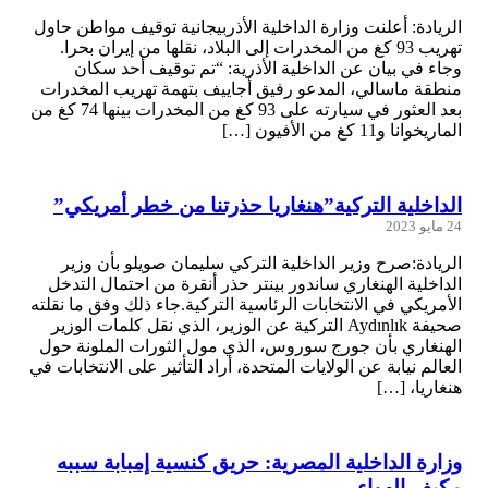
الريادة: أعلنت وزارة الداخلية الأذربيجانية توقيف مواطن حاول
تهريب 93 كغ من المخدرات إلى البلاد، نقلها من إيران بحرا.
وجاء في بيان عن الداخلية الأذرية: “تم توقيف أحد سكان
منطقة ماسالي، المدعو رفيق أجاييف بتهمة تهريب المخدرات
بعد العثور في سيارته على 93 كغ من المخدرات بينها 74 كغ من
الماريخوانا و11 كغ من الأفيون […]
الداخلية التركية”هنغاريا حذرتنا من خطر أمريكي”
24 مايو 2023
الريادة:صرح وزير الداخلية التركي سليمان صويلو بأن وزير
الداخلية الهنغاري ساندور بينتر حذر أنقرة من احتمال التدخل
الأمريكي في الانتخابات الرئاسية التركية.جاء ذلك وفق ما نقلته
صحيفة Aydınlık التركية عن الوزير، الذي نقل كلمات الوزير
الهنغاري بأن جورج سوروس، الذي مول الثورات الملونة حول
العالم نيابة عن الولايات المتحدة، أراد التأثير على الانتخابات في
هنغاريا، […]
وزارة الداخلية المصرية: حريق كنسية إمبابة سببه
مكيف الهواء