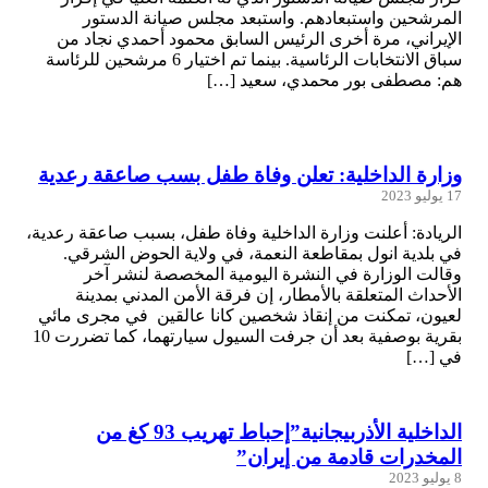
المرشحين واستبعادهم. واستبعد مجلس صيانة الدستور
الإيراني، مرة أخرى الرئيس السابق محمود أحمدي نجاد من
سباق الانتخابات الرئاسية. بينما تم اختيار 6 مرشحين للرئاسة
هم: مصطفى بور محمدي، سعيد […]
وزارة الداخلية: تعلن وفاة طفل بسب صاعقة رعدية
17 يوليو 2023
الريادة: أعلنت وزارة الداخلية وفاة طفل، بسبب صاعقة رعدية،
في بلدية انول بمقاطعة النعمة، في ولاية الحوض الشرقي.
وقالت الوزارة في النشرة اليومية المخصصة لنشر آخر
الأحداث المتعلقة بالأمطار، إن فرقة الأمن المدني بمدينة
لعيون، تمكنت من إنقاذ شخصين كانا عالقين في مجرى مائي
بقرية بوصفية بعد أن جرفت السيول سيارتهما، كما تضررت 10
في […]
الداخلية الأذربيجانية”إحباط تهريب 93 كغ من
المخدرات قادمة من إيران”
8 يوليو 2023