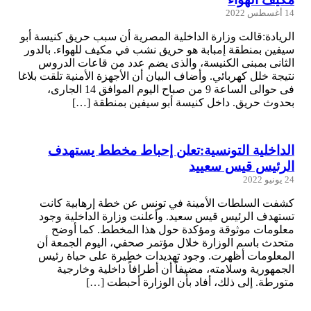
14 أغسطس 2022
الريادة:قالت وزارة الداخلية المصرية أن سبب حريق كنيسة أبو
سيفين بمنطقة إمبابة هو حريق نشب في مكيف للهواء. بالدور
الثانى بمبنى الكنيسة، والذى يضم عدد من قاعات الدروس
نتيجة خلل كهربائي. وأضاف البيان أن الأجهزة الأمنية تلقت بلاغا
فى حوالى الساعة 9 من صباح اليوم الموافق 14 الجارى،
بحدوث حريق. داخل كنيسة أبو سيفين بمنطقة […]
الداخلية التونسية:تعلن إحباط مخطط يستهدف
الرئيس قيس سعييد
24 يونيو 2022
كشفت السلطات الأمينة في تونس عن خطة إرهابية كانت
تستهدف الرئيس قيس سعيد. وأعلنت وزارة الداخلية وجود
معلومات موثوقة ومؤكدة حول هذا المخطط. كما أوضح
متحدث باسم الوزارة خلال مؤتمر صحفي، اليوم الجمعة أن
المعلومات أظهرت. وجود تهديدات خطيرة على حياة رئيس
الجمهورية وسلامته، مضيفاً أن أطرافاً داخلية وخارجية
متورطة. إلى ذلك، أفاد بأن الوزارة أحبطت […]