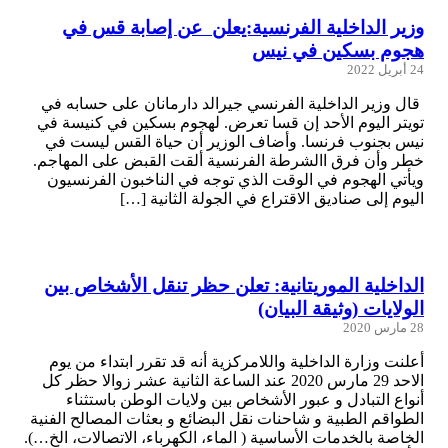
وزير الداخلية الفرنسية:يعلن عن إصابة قس في
هجوم بسكين في نيس
24 أبريل 2022
قال وزير الداخلية الفرنسي جيرالد دارمانان على حسابه في
تويتر اليوم الأحد إن قسا تعرض. لهجوم بسكين في كنيسة في
نيس بجنوب فرنسا. وأضاف الوزير أن حياة القس ليست في
خطر وأن فرق االشرطة الفرنسية ألقت القبض على المهاجم.
ويأتي الهجوم في الوقت الذي توجه في الناخبون الفرنسيون
اليوم إلى صناديق الاقتراع في الجولة الثانية […]
الداخلية الموريتانية: تعلن حظر تنقل الأشخاص بين
الولايات (وثيقة البيان)
28 مارس 2020
أعلنت وزارة الداخلية واللامركزية أنه قد تقرر ابتداء من يوم
الاحد 29 مارس 2020 عند الساعة الثانية عشر زوالا حظر كل
أنواع التبادل و عبور الأشخاص بين ولايات الوطن باستثناء
الطواقم الطبية و شاحنات نقل البضائع و بعثات المصالح الفنية
الخاصة بالخدمات الأساسية ( الماء، الكهرباء، الاتصالات، الخ…).