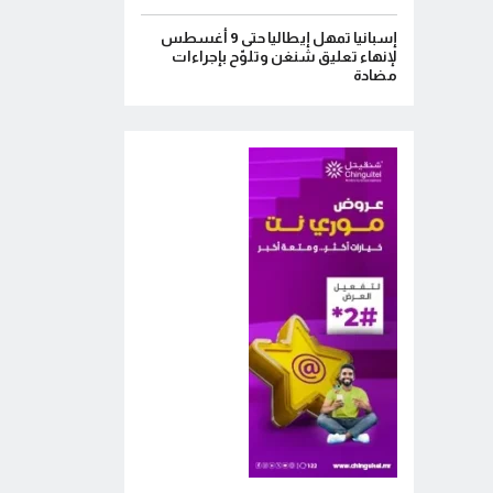
إسبانيا تمهل إيطاليا حتى 9 أغسطس
لإنهاء تعليق شنغن وتلوّح بإجراءات
مضادة