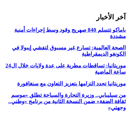
آخر الأخبار
باماكو تتسلم 840 صهريج وقود وسط إجراءات أمنية
مشددة
الصحة العالمية: تسارع غير مسبوق لتفشي إيبولا في
الكونغو الديمقراطية
موريتانيا: تساقطات مطرية على عدة ولايات خلال ال24
ساعة الماضية
موريتانيا تجدد التزامها بتعزيز التعاون مع سنغافورة
من سيليبابي.. وزيرة التجارة والسياحة تطلق «موسم
ثقافة الضفة» ضمن النسخة الثانية من برنامج «وطني..
وجهتي»