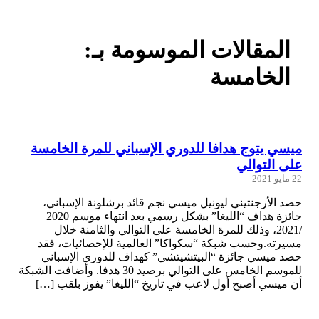
المقالات الموسومة بـ:
الخامسة
ميسي يتوج هدافا للدوري الإسباني للمرة الخامسة
على التوالي
22 مايو 2021
حصد الأرجنتيني ليونيل ميسي نجم قائد برشلونة الإسباني،
جائزة هداف “الليغا” بشكل رسمي بعد انتهاء موسم 2020
/2021، وذلك للمرة الخامسة على التوالي والثامنة خلال
مسيرته.وحسب شبكة “سكواكا” العالمية للإحصائيات، فقد
حصد ميسي جائزة “البيتشيتشي” كهداف للدوري الإسباني
للموسم الخامس على التوالي برصيد 30 هدفا. وأضافت الشبكة
أن ميسي أصبح أول لاعب في تاريخ “الليغا” يفوز بلقب […]