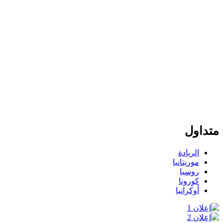
متداول
الريادة
موريتانيا
روسيا
كورونا
أوكرانيا