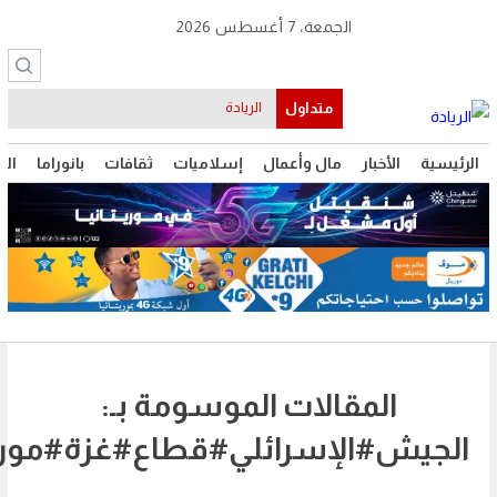
الجمعة، 7 أغسطس 2026
متداول
الريادة
ة
الأخبار
مال وأعمال
إسلاميات
ثقافات
بانوراما
التقنية
الر
المقالات الموسومة بـ:
يش#الإسرائلي#قطاع#غزة#موريتانيا