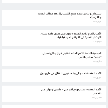
ستيفاني وليامز،:تدعو جميع الليبيين إلى نبذ خطاب العنف
و الكراهية
18 يونيو 2022
الأمين العام للأمم المتحدة يعرب عن عميق قلقه بشأن
الأوضاع الأمنية في الكونغو الديمقراطية
12 يونيو 2022
الجمعية العامة للأمم المتحدة:تتبنى قرارا يطال تعديل
“فيتو” مجلس الأمن
26 أبريل 2022
الأمم المتحدة:تدعو إلى وقف فوري للقتال في ماريوبول
24 أبريل 2022
الأمم المتحدة: تعلن نزوح أكثر من 4 ملايين أوكراني من
بلادهم
30 مارس 2022