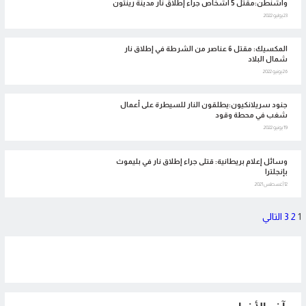
واشنطن:مقتل 5 أشخاص جراء إطلاق نار مدينة رينتون
23 يوليو 2022
المكسيك: مقتل 6 عناصر من الشرطة في إطلاق نار
شمال البلاد
26 يونيو 2022
جنود سريلانكيون:يطلقون النار للسيطرة على أعمال
شغب في محطة وقود
19 يونيو 2022
وسائل إعلام بريطانية: قتلى جراء إطلاق نار في بليموث
بإنجلترا
12 أغسطس 2021
تعدد
1
2
3
التالي
صفحات
المقالات