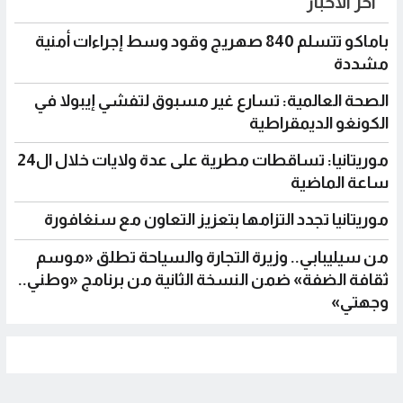
آخر الأخبار
باماكو تتسلم 840 صهريج وقود وسط إجراءات أمنية
مشددة
الصحة العالمية: تسارع غير مسبوق لتفشي إيبولا في
الكونغو الديمقراطية
موريتانيا: تساقطات مطرية على عدة ولايات خلال ال24
ساعة الماضية
موريتانيا تجدد التزامها بتعزيز التعاون مع سنغافورة
من سيليبابي.. وزيرة التجارة والسياحة تطلق «موسم
ثقافة الضفة» ضمن النسخة الثانية من برنامج «وطني..
وجهتي»