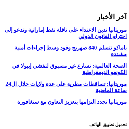
آخر الأخبار
موريتانيا تدين الاعتداء على ناقلة نفط إماراتية وتدعو إلى
احترام القانون الدولي
باماكو تتسلم 840 صهريج وقود وسط إجراءات أمنية
مشددة
الصحة العالمية: تسارع غير مسبوق لتفشي إيبولا في
الكونغو الديمقراطية
موريتانيا: تساقطات مطرية على عدة ولايات خلال ال24
ساعة الماضية
موريتانيا تجدد التزامها بتعزيز التعاون مع سنغافورة
تحميل تطبيق الهاتف