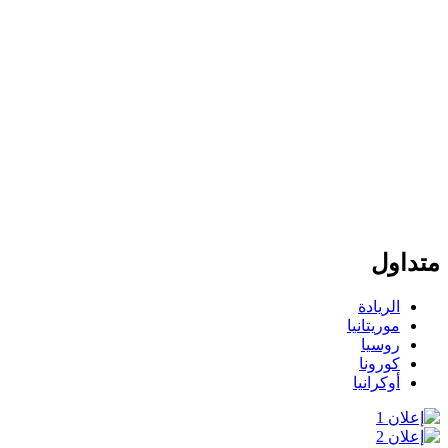
متداول
الريادة
موريتانيا
روسيا
كورونا
أوكرانيا