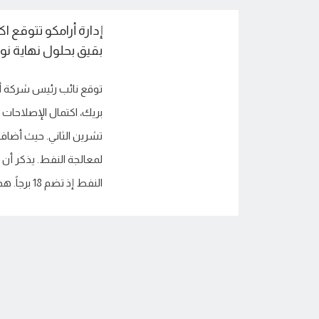
إدارة أرامكو تتوقع ا
بقيق بحلول نهاية نو
توقع نائب رئيس شركة أر
بريك، اكتمال الإصلاحات 
تشرين الثاني. حيث أضاف
لمعالجة النفط. يذكر أن م
النفط إذ تضم 18 برجاً. هذا وأسفرت الهجمات […]